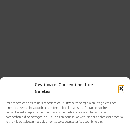
Gestiona el Consentiment de
Galetes
Per proporcionar les millors experiències, utilitzem tecnologies com les galetes per
emmagatzemar i/o accedir a la informació del dispositiu. Donant el vostre
consentiment a aquestes tecnologies ens permetrà processar dades com el
comportament de navegació o IDs únics en aquest lloc web. No donar el consentiment o
retirar-lo pot afectar negativament a certes característiques i funcions.