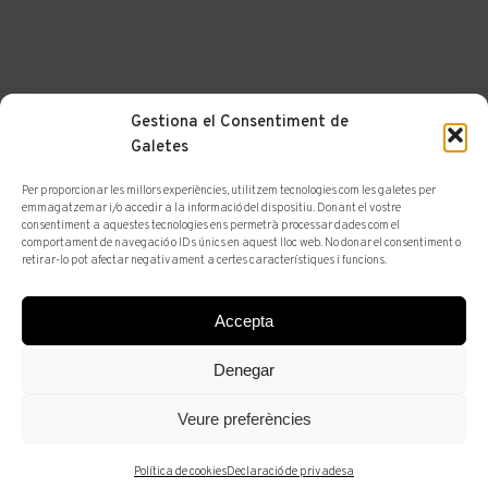
Gestiona el Consentiment de
Galetes
Per proporcionar les millors experiències, utilitzem tecnologies com les galetes per
emmagatzemar i/o accedir a la informació del dispositiu. Donant el vostre
consentiment a aquestes tecnologies ens permetrà processar dades com el
comportament de navegació o IDs únics en aquest lloc web. No donar el consentiment o
retirar-lo pot afectar negativament a certes característiques i funcions.
ANTIQUARI
ARTISTES
Accepta
NICOLAU
Denegar
RAURICH
Veure preferències
Barcelona 1871 - Barcelona 1945
Política de cookies
Declaració de privadesa