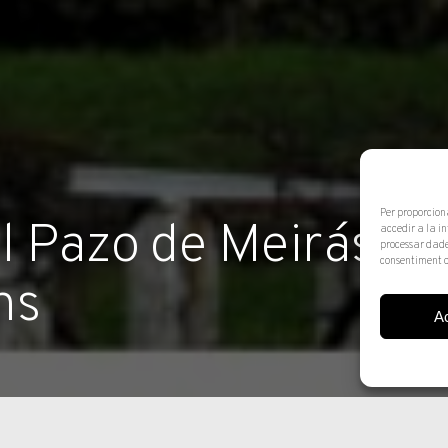
Per proporcion
 Pazo de Meirás i e
accedir a la i
processar dade
consentiment o
ns
A