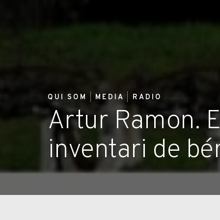
QUI SOM
MEDIA
RADIO
Artur Ramon. El
inventari de bé
Cliqueu aqui abaix