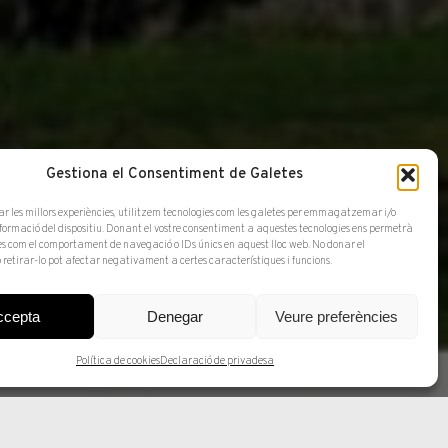
Gestiona el Consentiment de Galetes
ar les millors experiències, utilitzem tecnologies com les galetes per emmagatzemar i/o
l seu
nformació del dispositiu. Donant el vostre consentiment a aquestes tecnologies ens permetrà
s com el comportament de navegació o IDs únics en aquest lloc web. No donar el
 retirar-lo pot afectar negativament a certes característiques i funcions.
ccepta
Denegar
Veure preferències
Política de cookies
Declaració de privadesa