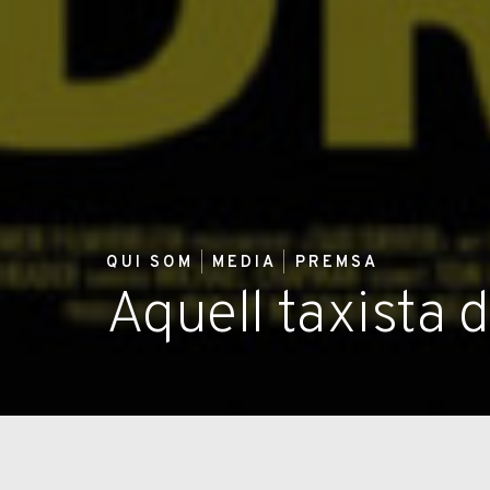
QUI SOM
MEDIA
PREMSA
Aquell taxista 
Sempre que agafo un taxi groc a Nova York recor
(diri- git per Martin Scorsese i protagonitzat pe
Després de conduir catorze hores dia rere dia en 