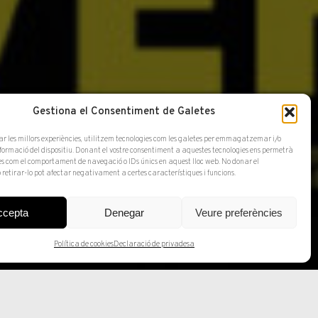
Gestiona el Consentiment de Galetes
ar les millors experiències, utilitzem tecnologies com les galetes per emmagatzemar i/o
nformació del dispositiu. Donant el vostre consentiment a aquestes tecnologies ens permetrà
s com el comportament de navegació o IDs únics en aquest lloc web. No donar el
 retirar-lo pot afectar negativament a certes característiques i funcions.
ccepta
Denegar
Veure preferències
Política de cookies
Declaració de privadesa