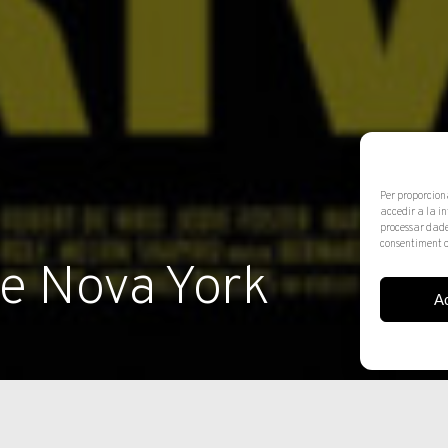
Per proporcion
accedir a la i
processar dade
consentiment o
de Nova York
A
do el film Taxi driver
r Robert de Niro).
la jungla d’as- falt de