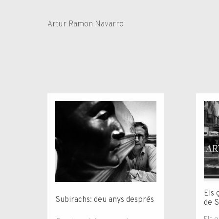
Artur Ramon Navarro
Els 
Subirachs: deu anys després
de S