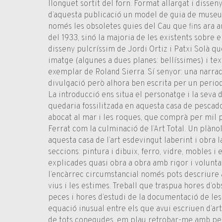
llonguet sortit del forn. Format allargat i disse
d’aquesta publicació un model de guia de muse
només les obsoletes guies del Cau que fins ara a
del 1933, sinó la majoria de les existents sobre 
disseny pulcríssim de Jordi Ortiz i Patxi Solà 
imatge (algunes a dues planes: bellíssimes) i te
exemplar de Roland Sierra. Sí senyor: una narraci
divulgació però alhora ben escrita per un period
La introducció ens situa el personatge i la seva 
quedaria fossilitzada en aquesta casa de pescad
abocat al mar i les roques, que comprà per mil p
Ferrat com la culminació de l’Art Total. Un plànol 
aquesta casa de l’art esdevingut laberint i obra l
seccions: pintura i dibuix, ferro, vidre, mobles i 
explicades quasi obra a obra amb rigor i volunta
l’encàrrec circumstancial només pots descriure a
vius i les estimes. Treball que traspua hores d’o
peces i hores d’estudi de la documentació de les 
equació inusual entre els que avui escriuen d’art
de tots conegudes, em plau retrobar-me amb pe