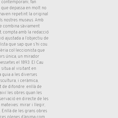
ny contemporani, fan
u que depassa en molt no
naven repetint la original
els nostres museus. Amb
que combina sàviament
xt, compta amb la redacció
ó ajustada a l’objectiu de
ista que sap que s’hi cou.
dèria col·leccionista que
ors única, un mirador
essetes el 1893. El Cau
situa al visitant en
a guia a les diverses
escultura, i ceràmica,
t de difondre: enllà de
ixí les obres quan les
bservació en directe de les
mateixes: mirar i llegir,
. Enllà de les grans obres
ces plenes d’ànima com