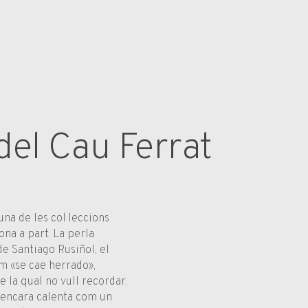
 del Cau Ferrat
una de les col·leccions
na a part. La perla
de Santiago Rusiñol, el
om «se cae herrado»,
 la qual no vull recordar.
, encara calenta com un