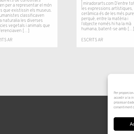
abinets de curiositats
| miradorarts.com D’entre to
ien per a representar el món
les expressions artístiques, 
s que existissin els museus.
ceràmica és de les més pur
humanistes classificaven
perquè, entre la matèria i
 naturalia les diverses
l’objecte només hi ha la mà
cies vegetals i animals que
humana, batent-se amb […
iferenciaven […]
ESCRITS AR
ITS AR
Per proporcion
accedir a la i
processar dade
consentiment o
A