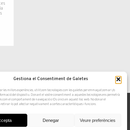
tes
la
es
]
Gestiona el Consentiment de Galetes
ar les millors experiències, utilitzem tecnologies com les galetes per emmagatzemar i/o
nformació del dispositiu. Donant el vostre consentiment a aquestes tecnologies ens permetrà
s com el comportament de navegació o IDs únics en aquest lloc web. No donar el
 retirar-lo pot afectar negativament a certes característiques i funcions.
ccepta
Denegar
Veure preferències