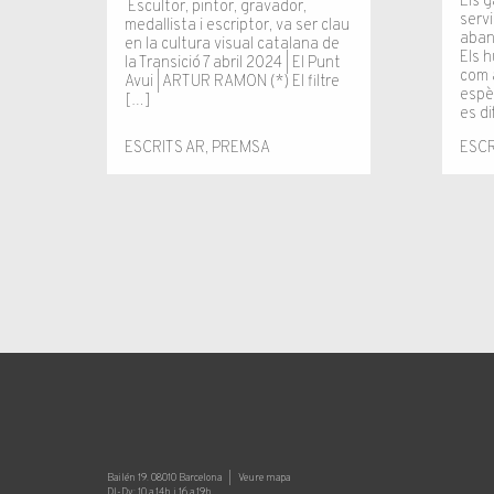
Els g
Escultor, pintor, gravador,
serv
medallista i escriptor, va ser clau
aban
en la cultura visual catalana de
Els 
la Transició 7 abril 2024 | El Punt
com a
Avui | ARTUR RAMON (*) El fil­tre
espè
[…]
es d
ESCRITS AR
,
PREMSA
ESCR
Bailén 19. 08010 Barcelona |
Veure mapa
Dl-Dv: 10 a 14h i 16 a 19h