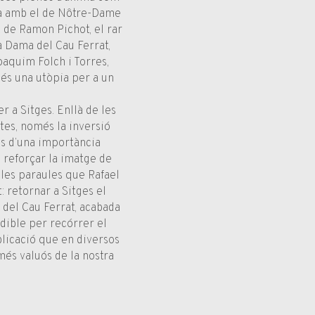
ga amb el de Nôtre-Dame
 de Ramon Pichot, el rar
a Dama del Cau Ferrat,
aquim Folch i Torres,
 és una utòpia per a un
r a Sitges. Enllà de les
ctes, només la inversió
és d’una importància
n reforçar la imatge de
 les paraules que Rafael
: retornar a Sitges el
a del Cau Ferrat, acabada
dible per recórrer el
blicació que en diversos
més valuós de la nostra