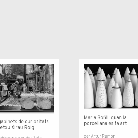
Maria Bofill: quan la
gabinets de curiositats
porcellana es fa art
etxu Xirau Roig
per Artur Ramon