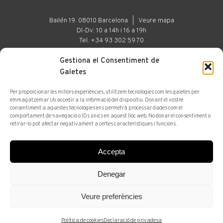
Bailén 19. 08010 Barcelona |
Veure mapa
Dl-Dv: 10 a 14h i 16 a 19h
Tel. +34 93 302 59 70
art@arturamon.com
Gestiona el Consentiment de
Galetes
Per proporcionar les millors experiències, utilitzem tecnologies com les galetes per
Galeria
Espai d'Art
emmagatzemar i/o accedir a la informació del dispositiu. Donant el vostre
consentiment a aquestes tecnologies ens permetrà processar dades com el
comportament de navegació o IDs únics en aquest lloc web. No donar el consentiment o
© 2025 Artur Ramon Art. Tots els drets reservats
retirar-lo pot afectar negativament a certes característiques i funcions.
Avís legal
Accepta
Subscriu-te a la newsletter
Denegar
Veure preferències
Política de cookies
Declaració de privadesa