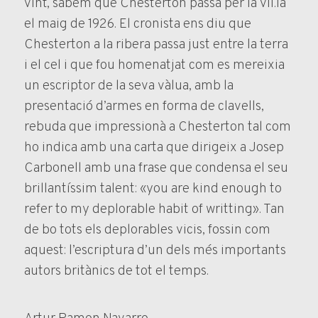
vint, sabem que Chesterton passà per la vil.la
el maig de 1926. El cronista ens diu que
Chesterton a la ribera passa just entre la terra
i el cel i que fou homenatjat com es mereixia
un escriptor de la seva vàlua, amb la
presentació d’armes en forma de clavells,
rebuda que impressionà a Chesterton tal com
ho indica amb una carta que dirigeix a Josep
Carbonell amb una frase que condensa el seu
brillantíssim talent: «you are kind enough to
refer to my deplorable habit of writting». Tan
de bo tots els deplorables vicis, fossin com
aquest: l’escriptura d’un dels més importants
autors britànics de tot el temps.