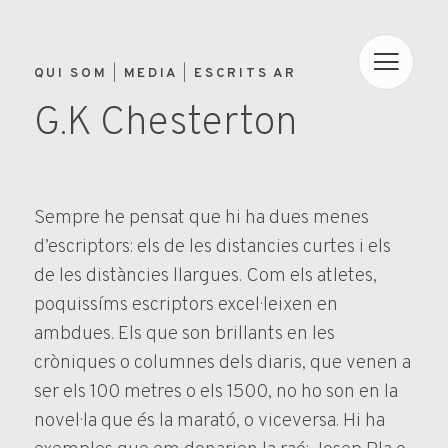
QUI SOM
MEDIA
ESCRITS AR
G.K Chesterton
Sempre he pensat que hi ha dues menes
d’escriptors: els de les distancies curtes i els
de les distàncies llargues. Com els atletes,
poquissíms escriptors excel·leixen en
ambdues. Els que son brillants en les
cròniques o columnes dels diaris, que venen a
ser els 100 metres o els 1500, no ho son en la
novel·la que és la marató, o viceversa. Hi ha