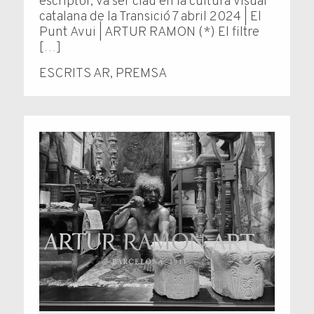
escriptor, va ser clau en la cultura visual
catalana de la Transició 7 abril 2024 | El
Punt Avui | ARTUR RAMON (*) El fil­tre
[…]
ESCRITS AR
,
PREMSA