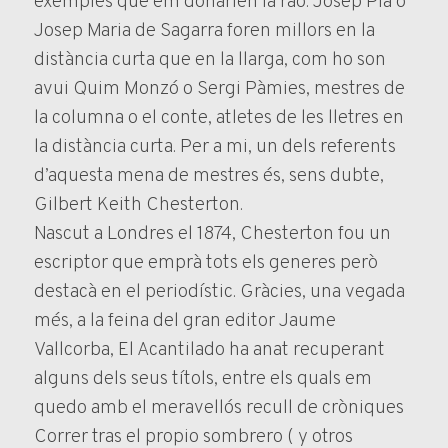
exemples que em donarien la raó: Josep Pla o
Josep Maria de Sagarra foren millors en la
distància curta que en la llarga, com ho son
avui Quim Monzó o Sergi Pàmies, mestres de
la columna o el conte, atletes de les lletres en
la distància curta. Per a mi, un dels referents
d’aquesta mena de mestres és, sens dubte,
Gilbert Keith Chesterton.
Nascut a Londres el 1874, Chesterton fou un
escriptor que emprà tots els generes però
destacà en el periodístic. Gràcies, una vegada
més, a la feina del gran editor Jaume
Vallcorba, El Acantilado ha anat recuperant
alguns dels seus títols, entre els quals em
quedo amb el meravellós recull de cròniques
Correr tras el propio sombrero ( y otros