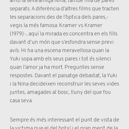
amb la seva amiga Nina, també filla de pares
separats. A diferència d’altres films que tracten
les separacions des de l’òptica dels pares,-
vegis la més famosa: Kramer vs Kramer
(1979)-, aquí la mirada es concentra en els fills
davant d’un món que s’esfondra sense previ
avís. Hi ha una escena meravellosa quan la
Yuki sopa amb els seus pares i tot és silenci
quan l’amor ja ha mort. Preguntes sense
respostes. Davant el paisatge debastat, la Yuki
i la Nina decideixen reconstruir les seves vides
juntes, amagades al bosc, lluny del que fou
casa seva.
Sempre és més interessant el punt de vista de
la victima que el del botxí i el gran merit de la