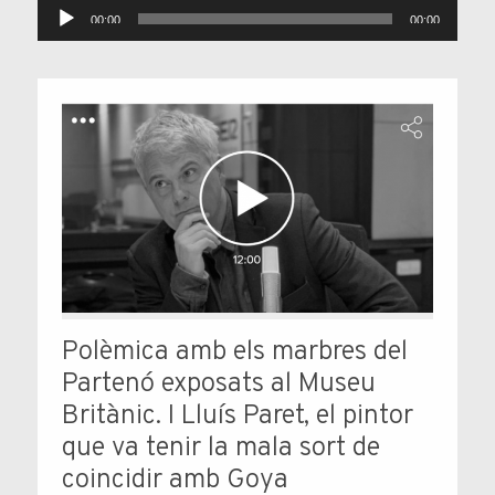
Reproductor
00:00
00:00
d'àudio
Polèmica amb els marbres del
Partenó exposats al Museu
Britànic. I Lluís Paret, el pintor
que va tenir la mala sort de
coincidir amb Goya