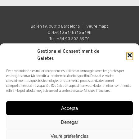
Bailén 19. 08010 Barcelona |
Veure mapa
Dl-Dv: 10 a 14h i 16 a 19h
Tel. +34 93 302 59 70
art@arturamon.com
Gestiona el Consentiment de
Galetes
Per proporcionar les millors experiències, utilitzem tecnologies com les galetes per
Galeria
Espai d'Art
emmagatzemar i/o accedir a la informació del dispositiu. Donant el vostre
consentiment a aquestes tecnologies ens permetrà processar dades com el
comportament de navegació o IDs únics en aquest lloc web. No donar el consentiment o
© 2025 Artur Ramon Art. Tots els drets reservats
retirar-lo pot afectar negativament a certes característiques i funcions.
Avís legal
Accepta
Subscriu-te a la newsletter
Denegar
Veure preferències