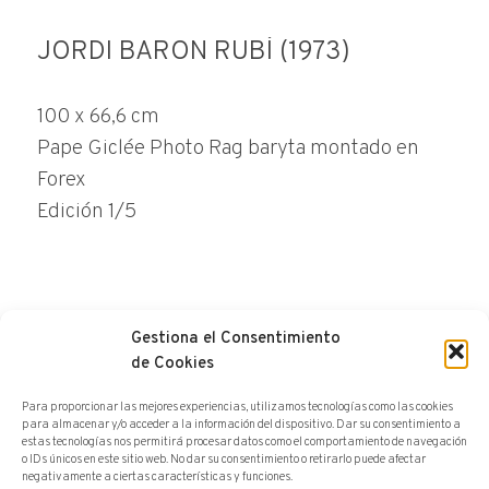
JORDI BARON RUBÍ (1973)
100 x 66,6 cm
Pape Giclée Photo Rag baryta montado en
Forex
Edición 1/5
Gestiona el Consentimiento
de Cookies
HACER UNA CONSULTA
Para proporcionar las mejores experiencias, utilizamos tecnologías como las cookies
para almacenar y/o acceder a la información del dispositivo. Dar su consentimiento a
estas tecnologías nos permitirá procesar datos como el comportamiento de navegación
o IDs únicos en este sitio web. No dar su consentimiento o retirarlo puede afectar
negativamente a ciertas características y funciones.