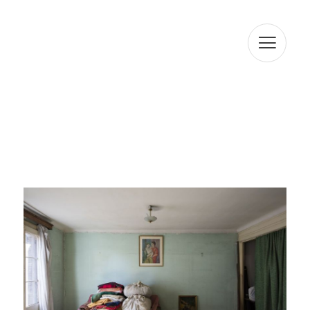
SL informa que los datos serán conservados durante el
plazo estrictamente necesario para cumplir con los
preceptos mencionados anteriormente. Le informamos
que el tratamiento de sus datos está legitimado por su
consentimiento. ARTUR RAMON SL informa que
procederá a tratar los datos de manera lícita, leal,
transparente, adecuada, pertinente, limitada, precisa y
actualizada. Es por ello que ARTUR RAMON SL se
compromete a adoptar todas las medidas razonables
para que estos se supriman o rectifiquen sin demora
cuando sean inexactos. De acuerdo con los derechos
que le confiere la normativa vigente en protección de
datos podrá ejercer los derechos de acceso,
rectificación, limitación de tratamiento, supresión,
portabilidad y oposición al tratamiento de sus datos de
carácter personal así como del consentimiento prestado
para el tratamiento de los mismos, dirigiendo su petición
a la dirección postal indicada anteriormente o al correo
electrónico jmtorres@arturamon.com. Podrá dirigirse a la
Autoridad de Control competente para presentar la
reclamación que considere oportuna. El envío de estos
datos implica la aceptación de esta cláusula.