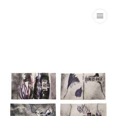
plazo estrictamente necesario para cumplir con los
preceptos mencionados anteriormente. Le informamos
que el tratamiento de sus datos está legitimado por su
consentimiento. ARTUR RAMON SL informa que
procederá a tratar los datos de manera lícita, leal,
transparente, adecuada, pertinente, limitada, precisa y
actualizada. Es por ello que ARTUR RAMON SL se
compromete a adoptar todas las medidas razonables
para que estos se supriman o rectifiquen sin demora
cuando sean inexactos. De acuerdo con los derechos
que le confiere la normativa vigente en protección de
datos podrá ejercer los derechos de acceso,
rectificación, limitación de tratamiento, supresión,
portabilidad y oposición al tratamiento de sus datos de
carácter personal así como del consentimiento prestado
para el tratamiento de los mismos, dirigiendo su petición
a la dirección postal indicada anteriormente o al correo
electrónico jmtorres@arturamon.com. Podrá dirigirse a la
Autoridad de Control competente para presentar la
reclamación que considere oportuna. El envío de estos
datos implica la aceptación de esta cláusula.