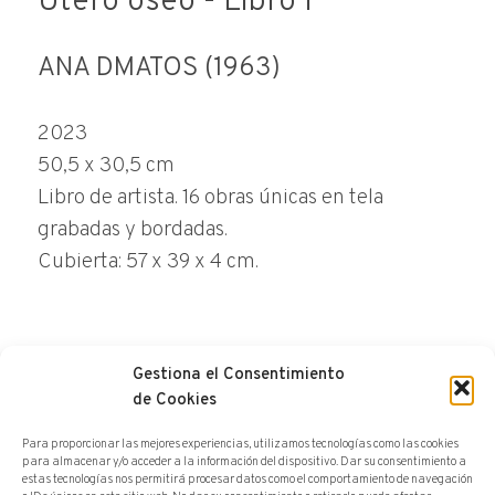
Útero óseo - Libro I
ANA DMATOS (1963)
2023
50,5 x 30,5 cm
Libro de artista. 16 obras únicas en tela
grabadas y bordadas.
Cubierta: 57 x 39 x 4 cm.
Gestiona el Consentimiento
de Cookies
HACER UNA CONSULTA
Para proporcionar las mejores experiencias, utilizamos tecnologías como las cookies
para almacenar y/o acceder a la información del dispositivo. Dar su consentimiento a
estas tecnologías nos permitirá procesar datos como el comportamiento de navegación