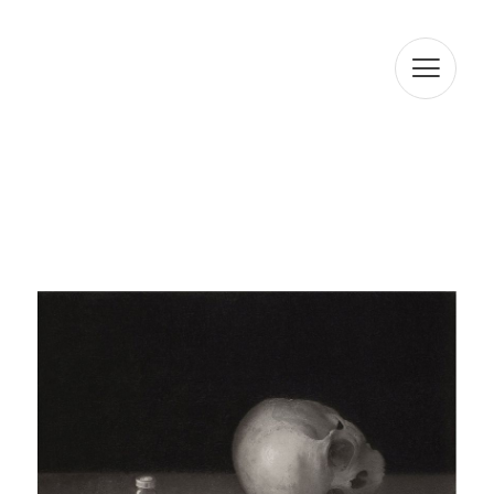
En cumplimiento con la normativa vigente, ARTUR RAMON
SL informa que los datos serán conservados durante el
plazo estrictamente necesario para cumplir con los
preceptos mencionados anteriormente. Le informamos
que el tratamiento de sus datos está legitimado por su
consentimiento. ARTUR RAMON SL informa que
procederá a tratar los datos de manera lícita, leal,
transparente, adecuada, pertinente, limitada, precisa y
actualizada. Es por ello que ARTUR RAMON SL se
compromete a adoptar todas las medidas razonables
para que estos se supriman o rectifiquen sin demora
cuando sean inexactos. De acuerdo con los derechos
que le confiere la normativa vigente en protección de
datos podrá ejercer los derechos de acceso,
rectificación, limitación de tratamiento, supresión,
portabilidad y oposición al tratamiento de sus datos de
carácter personal así como del consentimiento prestado
para el tratamiento de los mismos, dirigiendo su petición
a la dirección postal indicada anteriormente o al correo
electrónico jmtorres@arturamon.com. Podrá dirigirse a la
Autoridad de Control competente para presentar la
reclamación que considere oportuna. El envío de estos
datos implica la aceptación de esta cláusula.