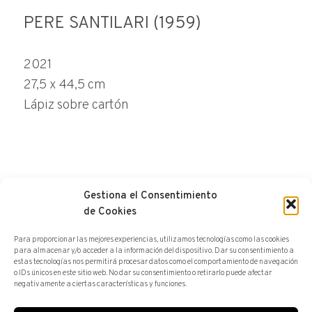
PERE SANTILARI (1959)
2021
27,5 x 44,5 cm
Lápiz sobre cartón
Gestiona el Consentimiento
de Cookies
HACER UNA CONSULTA
Para proporcionar las mejores experiencias, utilizamos tecnologías como las cookies
para almacenar y/o acceder a la información del dispositivo. Dar su consentimiento a
estas tecnologías nos permitirá procesar datos como el comportamiento de navegación
o IDs únicos en este sitio web. No dar su consentimiento o retirarlo puede afectar
negativamente a ciertas características y funciones.