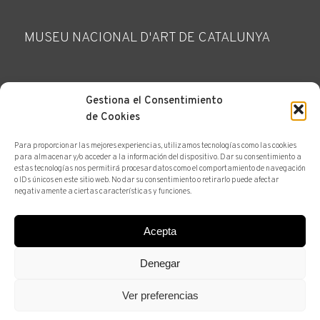
MUSEU NACIONAL D'ART DE CATALUNYA
Gestiona el Consentimiento
de Cookies
Para proporcionar las mejores experiencias, utilizamos tecnologías como las cookies
HACER UNA CONSULTA
para almacenar y/o acceder a la información del dispositivo. Dar su consentimiento a
estas tecnologías nos permitirá procesar datos como el comportamiento de navegación
o IDs únicos en este sitio web. No dar su consentimiento o retirarlo puede afectar
negativamente a ciertas características y funciones.
Acepta
Denegar
Bailén 19. 08010 Barcelona |
Ver mapa
Ver preferencias
L-V: 10 a 14h y 16 a 19h
Tel. +34 93 302 59 70