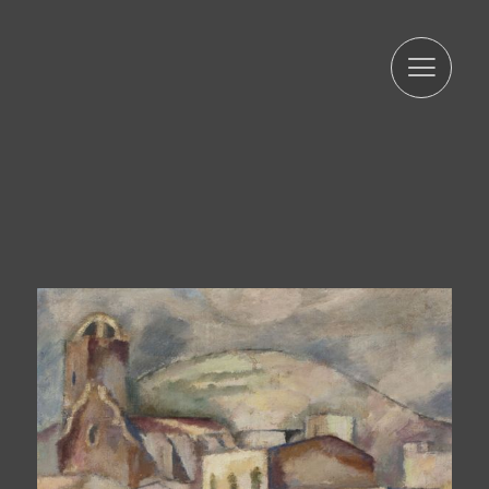
transparente, adecuada, pertinente, limitada, precisa y
actualizada. Es por ello que ARTUR RAMON SL se
compromete a adoptar todas las medidas razonables
para que estos se supriman o rectifiquen sin demora
cuando sean inexactos. De acuerdo con los derechos
que le confiere la normativa vigente en protección de
datos podrá ejercer los derechos de acceso,
rectificación, limitación de tratamiento, supresión,
portabilidad y oposición al tratamiento de sus datos de
carácter personal así como del consentimiento prestado
para el tratamiento de los mismos, dirigiendo su petición
a la dirección postal indicada anteriormente o al correo
electrónico jmtorres@arturamon.com. Podrá dirigirse a la
Autoridad de Control competente para presentar la
reclamación que considere oportuna. El envío de estos
datos implica la aceptación de esta cláusula.