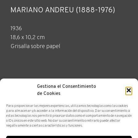
MARIANO ANDREU (1888-1976)
1936
18,6 x 10,2 cm
Grisalla sobre papel
Gestiona el Consentimiento
de Cookies
HACER UNA CONSULTA
Para proporcionar las mejores experiencias, utilizamos tecnologías como las cookies
para almacenar y/o acceder a la información del dispositivo. Dar su consentimiento a
estas tecnologías nos permitirá procesar datos como el comportamiento de navegación
o IDs únicos en este sitio web. No dar su consentimiento o retirarlo puede afectar
negativamente a ciertas características y funciones.