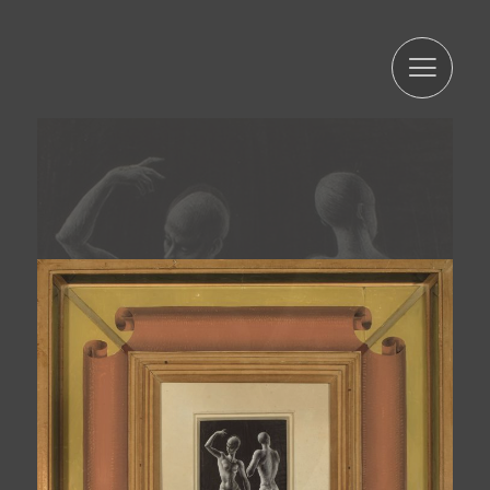
En cumplimiento con la normativa vigente, ARTUR RAMON
SL informa que los datos serán conservados durante el
plazo estrictamente necesario para cumplir con los
preceptos mencionados anteriormente. Le informamos
que el tratamiento de sus datos está legitimado por su
consentimiento. ARTUR RAMON SL informa que
procederá a tratar los datos de manera lícita, leal,
transparente, adecuada, pertinente, limitada, precisa y
actualizada. Es por ello que ARTUR RAMON SL se
compromete a adoptar todas las medidas razonables
para que estos se supriman o rectifiquen sin demora
cuando sean inexactos. De acuerdo con los derechos
que le confiere la normativa vigente en protección de
datos podrá ejercer los derechos de acceso,
rectificación, limitación de tratamiento, supresión,
portabilidad y oposición al tratamiento de sus datos de
carácter personal así como del consentimiento prestado
para el tratamiento de los mismos, dirigiendo su petición
a la dirección postal indicada anteriormente o al correo
electrónico jmtorres@arturamon.com. Podrá dirigirse a la
Autoridad de Control competente para presentar la
reclamación que considere oportuna. El envío de estos
datos implica la aceptación de esta cláusula.