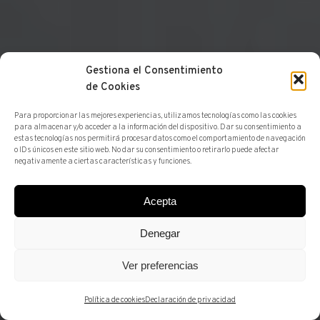
Gestiona el Consentimiento
de Cookies
Para proporcionar las mejores experiencias, utilizamos tecnologías como las cookies
para almacenar y/o acceder a la información del dispositivo. Dar su consentimiento a
estas tecnologías nos permitirá procesar datos como el comportamiento de navegación
o IDs únicos en este sitio web. No dar su consentimiento o retirarlo puede afectar
negativamente a ciertas características y funciones.
QUIÉNES SOMOS
MEDIOS
PREMSA
Las miradas, esa
Acepta
forma de burlarse de
Denegar
espacios y tiempos
Ver preferencias
Política de cookies
Declaración de privacidad